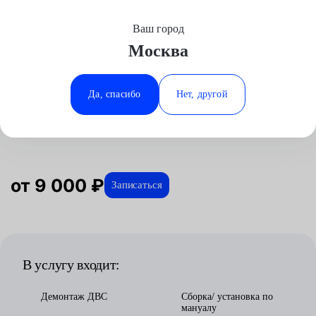
Ваш город
Выберите свой город
Москва
Москва
Минеральные Воды
Главная
Услуги
Отзывы
Автосервис
Двигатель
Замена бензинового двигателя
Citroen
Аксай
Ростов-на-Дону
Да, спасибо
Нет, другой
Замена бензинового двигателя для
Волгоград
Ставрополь
Citroen в Москве
Воронеж
Тюмень
Краснодар
от 9 000 ₽
Записаться
В услугу входит:
Демонтаж ДВС
Сборка/ установка по
мануалу