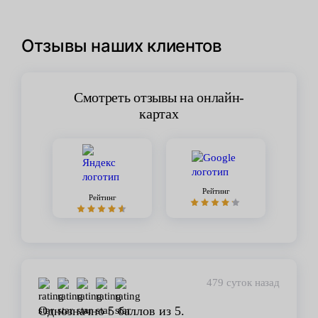
Отзывы наших клиентов
Смотреть отзывы на онлайн-
картах
Рейтинг
Рейтинг
д
450 суток назад
Стабильное качество