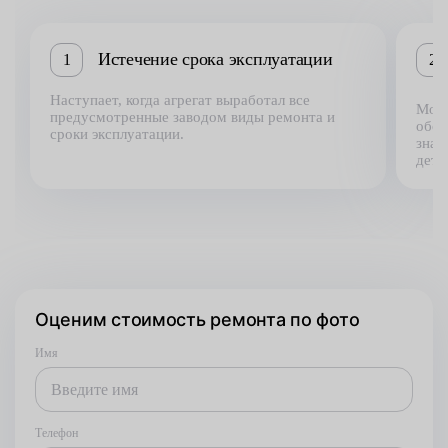
Истечение срока эксплуатации
1
2
Наступает, когда агрегат выработал все
Може
предусмотренные заводом виды ремонта и
обст
сроки эксплуатации.
знач
дета
Оценим стоимость ремонта по фото
Имя
Телефон