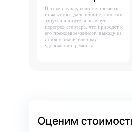
В этом случае, если не промыть
инжекторы, дальнейшие попытки
запуска двигателя вызовут
перегрев стартера, что приведет к
его преждевременному выходу из
строя и значительному
удорожанию ремонта.
Оценим стоимость