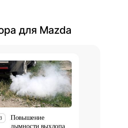
ора для Mazda
Повышение
3
дымности выхлопа