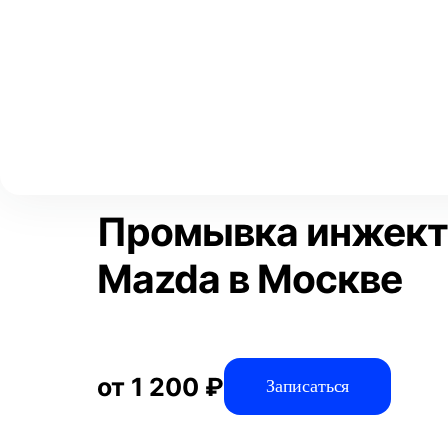
Выберите свой город
Москва
Главная
Услуги
Отзывы
Автосервис
Двигатель
Пр
Аксай
Волгоград
Преимущества
Воронеж
Краснодар
Промывка инжект
Mazda в Москве
от 1 200 ₽
Записаться