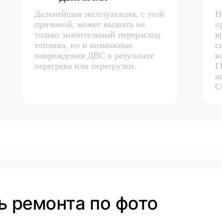
Дальнейшая эксплуатация, с этой
Н
причиной, может вызвать не
п
только значительный перерасход
в
топлива, но и возможные
с
повреждения ДВС в результате
в
перегрева или перегрузки.
Г
ш
С
 ремонта по фото