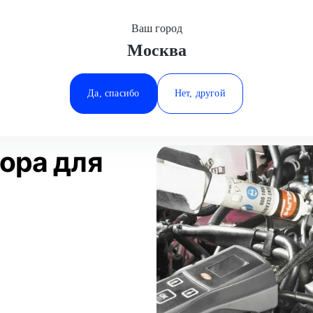
Ваш город
Москва
Минеральные Воды
омывка инжектора
Mazda
Ростов-на-Дону
Да, спасибо
Нет, другой
Ставрополь
Статьи
Отзывы
Тюмень
ора для