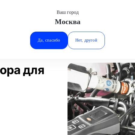
Ваш город
Москва
Минеральные Воды
омывка инжектора
ГАЗ
Ростов-на-Дону
Да, спасибо
Нет, другой
Ставрополь
Статьи
Отзывы
Тюмень
ора для