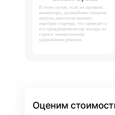
В этом случае, если не промыть
инжекторы, дальнейшие попытки
запуска двигателя вызовут
перегрев стартера, что приведет к
его преждевременному выходу из
строя и значительному
удорожанию ремонта.
Оценим стоимость