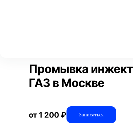
Выберите свой город
Москва
Главная
Услуги
Отзывы
Автосервис
Двигатель
Пр
Аксай
Волгоград
Преимущества
Воронеж
Краснодар
Промывка инжект
ГАЗ в Москве
от 1 200 ₽
Записаться