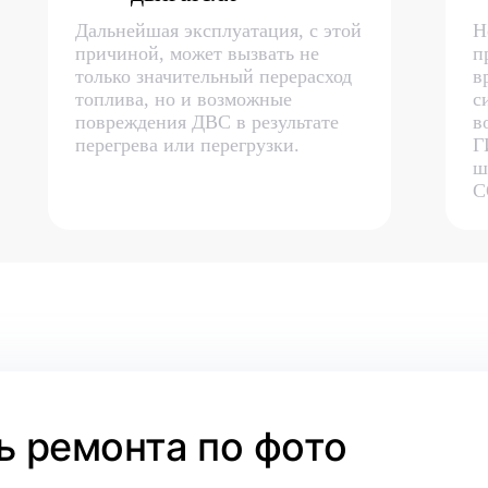
Дальнейшая эксплуатация, с этой
Н
причиной, может вызвать не
п
только значительный перерасход
в
топлива, но и возможные
с
повреждения ДВС в результате
в
перегрева или перегрузки.
Г
ш
С
 ремонта по фото