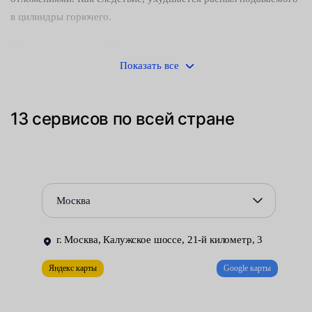
в цилиндры горючего.
О возникновении проблем можно узнать по характерным
симптомам:
Показать все
падению мощности и ухудшению тяговых характеристик
силового агрегата;
13 сервисов по всей стране
неравномерной работе двигателя, возникновению
вибраций на разных режимах;
увеличению расхода топлива и количества вредных
Москва
веществ, содержащихся в выхлопных газах.
Форсунки стоят дорого. Однако регулярная промывка
г. Москва, Калужское шоссе, 21-й километр, 3
инжекторов позволяет не только избавиться от возникших
проблем, но и продлить срок службы компонентов топливной
Яндекс карты
Google карты
системы.