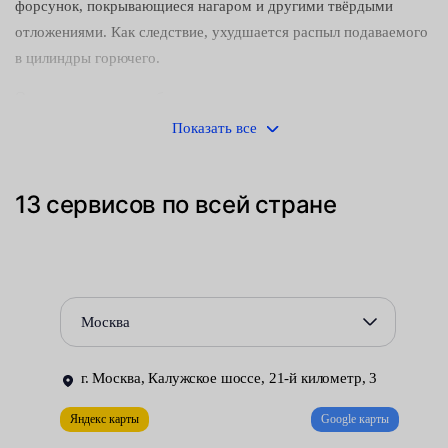
форсунок, покрывающиеся нагаром и другими твёрдыми
отложениями. Как следствие, ухудшается распыл подаваемого
в цилиндры горючего.
О возникновении проблем можно узнать по характерным
симптомам:
Показать все
падению мощности и ухудшению тяговых характеристик
силового агрегата;
13 сервисов по всей стране
неравномерной работе двигателя, возникновению
вибраций на разных режимах;
увеличению расхода топлива и количества вредных
Москва
веществ, содержащихся в выхлопных газах.
Форсунки стоят дорого. Однако регулярная промывка
г. Москва, Калужское шоссе, 21-й километр, 3
инжекторов позволяет не только избавиться от возникших
проблем, но и продлить срок службы компонентов топливной
Яндекс карты
Google карты
системы.