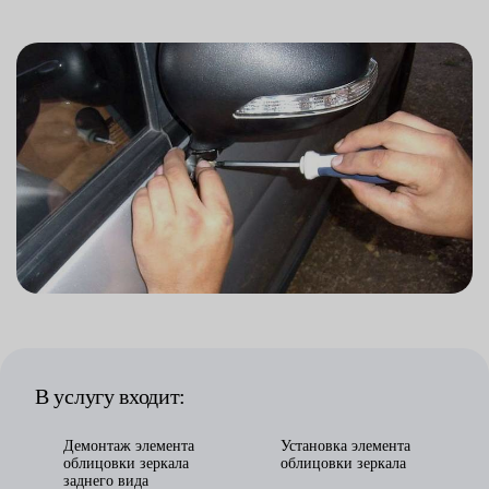
деталях электрической проводки для
автомобилей. Следом Skoda сообщила о
сокращении производства Речь идёт об отдельных
деталях электрической проводки для
автомобилей. Следом Skoda сообщила о
сокращении производства Речь идёт об отдельных
деталях
В услугу входит:
Демонтаж элемента
Установка элемента
облицовки зеркала
облицовки зеркала
заднего вида