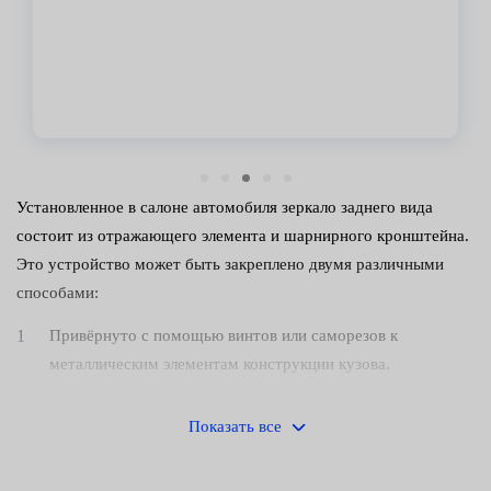
Владимир
Установленное в салоне автомобиля зеркало заднего вида
состоит из отражающего элемента и шарнирного кронштейна.
Это устройство может быть закреплено двумя различными
способами:
Привёрнуто с помощью винтов или саморезов к
металлическим элементам конструкции кузова.
Приклеено к внутренней поверхности лобового стекла.
Показать все
В настоящее время чаще встречается второй вариант
крепления. Для замены детали специалисты центров