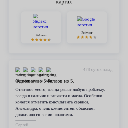
картах
Рейтинг
Рейтинг
478 суток назад
 5 баллов из 5.
Стабильное кач
то, всегда решат любую проблему,
В течение 6 лет по
ичии и запчасти и масла. Особенно
сервиса. Высокий 
тить консультанта сервиса,
всегда помогал ре
очень компетентен, объясняет
автомобилем пробл
 всеми нюансами.
техобслуживанию п
срок.