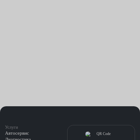
сервисного центра. Мы устанавливаем доступные цены на весь
спектр предоставляемых услуг и гарантируем высокое
качество обслуживания.
Услуги
Автосервис
Диагностика