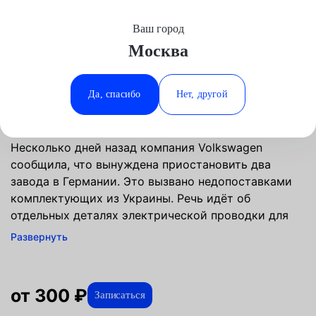
Ваш город
Выберите свой город
Москва
Москва
Минеральные Воды
Главная
Услуги
Отзывы
Автосервис
Автостекла и зеркала
Замена зеркала заднего вида
Аксай
Ростов-на-Дону
Да, спасибо
Нет, другой
Замена зеркала заднего вида в
Волгоград
Ставрополь
Москве
Воронеж
Тюмень
Краснодар
Несколько дней назад компания Volkswagen
сообщила, что вынуждена приостановить два
завода в Германии. Это вызвано недопоставками
комплектующих из Украины. Речь идёт об
отдельных деталях электрической проводки для
автомобилей. Следом Skoda сообщила о
Развернуть
сокращении производства Речь идёт об отдельных
деталях электрической проводки для
автомобилей. Следом Skoda сообщила о
от 300 ₽
Записаться
сокращении производства Речь идёт об отдельных