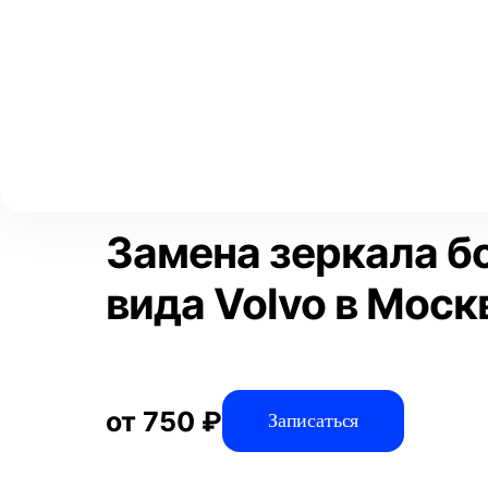
Выберите свой город
Москва
Главная
Услуги
Отзывы
Автосервис
Автостекла и зерк
Аксай
Волгоград
Преимущества
Воронеж
Краснодар
Замена зеркала б
вида Volvo в Моск
от 750 ₽
Записаться