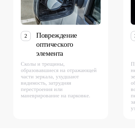
Повреждение
2
оптического
элемента
Сколы и трещины,
П
образовавшиеся на отражающей
н
части зеркала, ухудшают
з
видимость, затрудняя
о
перестроения или
в
маневрирование на парковке.
п
з
у