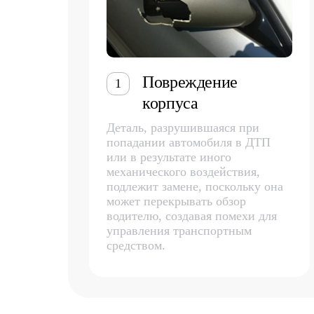
Повреждение
1
корпуса
Деталь, разрушившаяся при
попадании автомобиля в ДТП
или в результате иного
механического воздействия,
подлежит замене, поскольку она
может перекрывать обзор
водителю, создавая помехи для
управления транспортным
средством.