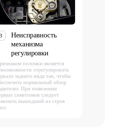
Неисправность
3
механизма
регулировки
ризнаком поломки является
евозможности отрегулировать
еркало заднего вида так, чтобы
беспечить нормальный обзор
одителю. При появлении
ервых симптомов следует
аменить вышедший из строя
зел.