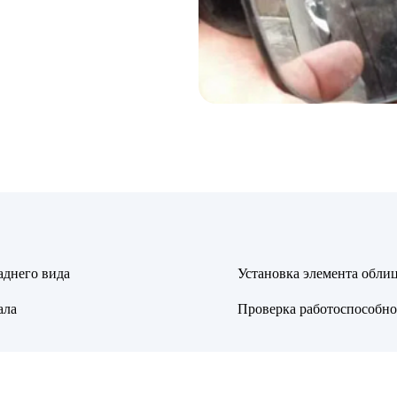
аднего вида
Установка элемента облиц
ала
Проверка работоспособнос