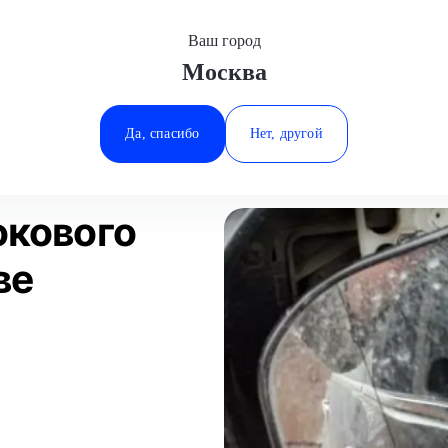
Ваш город
Москва
Минеральные Воды
ала
Замена зеркала бокового вида
Volvo
Ростов-на-Дону
Да, спасибо
Нет, другой
Ставрополь
Статьи
Отзывы
Тюмень
окового
ве