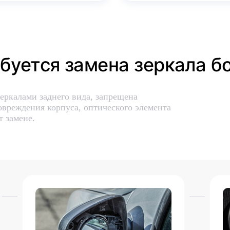
ебуется замена зеркала б
еркалами заднего вида, запрещена
вреждения корпуса, оптического элемента
т замене.