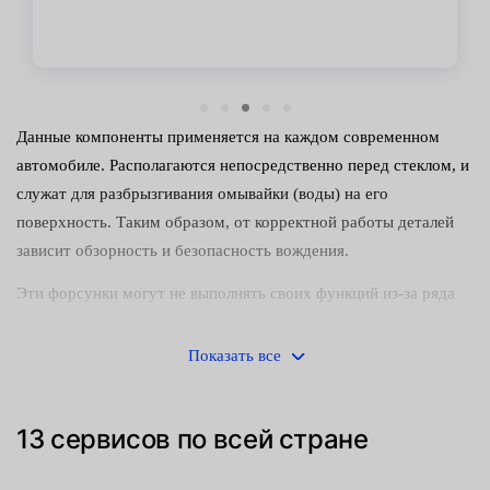
Данные компоненты применяется на каждом современном
автомобиле. Располагаются непосредственно перед стеклом, и
служат для разбрызгивания омывайки (воды) на его
поверхность. Таким образом, от корректной работы деталей
зависит обзорность и безопасность вождения.
Эти форсунки могут не выполнять своих функций из-за ряда
причин:
Показать все
выхода из строя насоса;
забивания каналов распылителя грязью — часто
13 сервисов по всей стране
происходит у водителей, которые заправляют в бачок
нефильтрованную воду с частичками мусора;