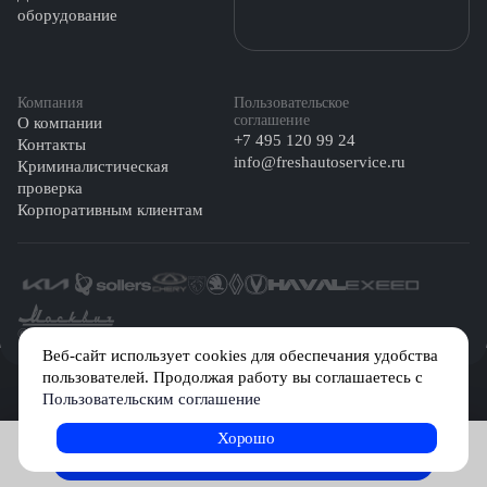
оборудование
Компания
Пользовательское
соглашение
О компании
+7 495 120 99 24
Контакты
info@freshautoservice.ru
Криминалистическая
проверка
Корпоративным клиентам
©️ 2026 Fresh Auto
Веб-сайт использует cookies для обеспечания удобства
пользователей. Продолжая работу вы соглашаетесь с
Сетевое издание «Первый автомобильный маркетплейс» зарегистрировано
Пользовательским соглашение
Решением Федеральной службы по надзору в сфере связи, информационных
технологий и массовых коммуникаций (Роскомнадзор) № Эл № ФС77-84512 от
29 декабря 2022 г.
Хорошо
Записаться на услугу
Учредитель: Общество с ограниченной ответственностью «МБ-Авто»
Главный редактор: Камышникова Анастасия Игоревна